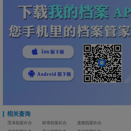
相关查询
菏泽档案补办
蚌埠档案补办
淮南档案补办