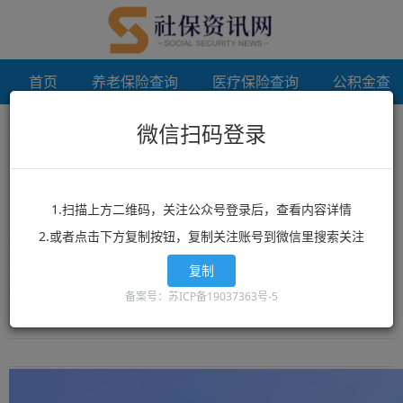
首页
养老保险查询
医疗保险查询
公积金查
微信扫码登录
首页
徐州档案补办
未登录
徐州档案补办
1.扫描上方二维码，关注公众号登录后，查看内容详情
2.或者点击下方复制按钮，复制关注账号到微信里搜索关注
想了解徐州档案补办？徐州档案补办相关政策？徐州档案补办最新消
息？就来12333社保查询网！这里有全网最丰富的精品徐州档案补办
复制
相关文章资讯，徐州档案补办的最新信息可以让你快速的获取您想要
备案号：苏ICP备19037363号-5
了解的内容。