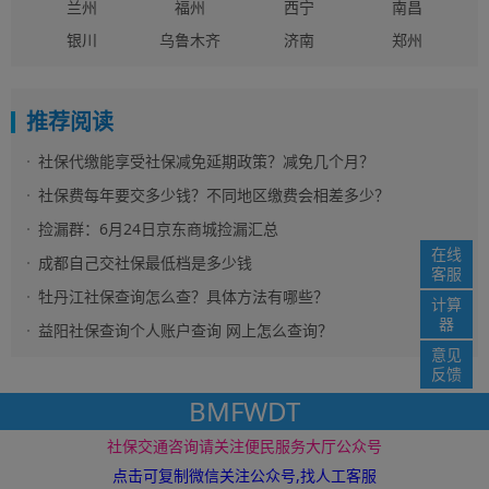
兰州
福州
西宁
南昌
银川
乌鲁木齐
济南
郑州
推荐阅读
社保代缴能享受社保减免延期政策？减免几个月？
社保费每年要交多少钱？不同地区缴费会相差多少？
捡漏群：6月24日京东商城捡漏汇总
在线
成都自己交社保最低档是多少钱
客服
牡丹江社保查询怎么查？具体方法有哪些？
计算
器
益阳社保查询个人账户查询 网上怎么查询？
意见
反馈
BMFWDT
社保资讯网 版权所
免责声明
网站地图
社保交通咨询请关注便民服务大厅公众号
www.12333i.com ©2016 电子邮件： service@12333i.com
苏ICP备
19037363号
点击可复制微信关注公众号,找人工客服