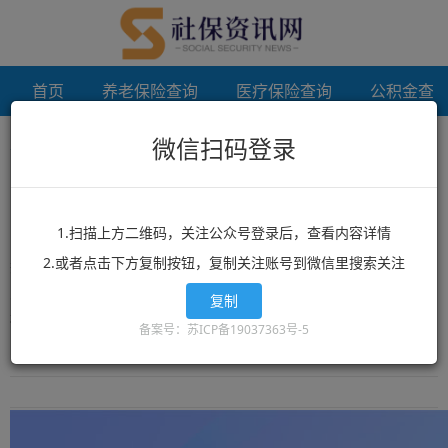
首页
养老保险查询
医疗保险查询
公积金查
微信扫码登录
首页
商丘档案补办
未登录
商丘档案补办
1.扫描上方二维码，关注公众号登录后，查看内容详情
2.或者点击下方复制按钮，复制关注账号到微信里搜索关注
想了解商丘档案补办？商丘档案补办相关政策？商丘档案补办最新消
息？就来12333社保查询网！这里有全网最丰富的精品商丘档案补办
复制
相关文章资讯，商丘档案补办的最新信息可以让你快速的获取您想要
备案号：苏ICP备19037363号-5
了解的内容。