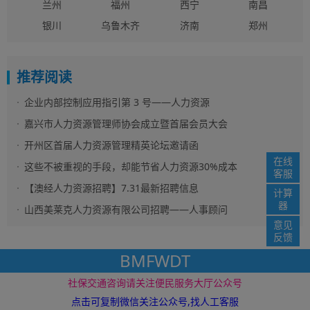
兰州
福州
西宁
南昌
银川
乌鲁木齐
济南
郑州
推荐阅读
企业内部控制应用指引第 3 号——人力资源
嘉兴市人力资源管理师协会成立暨首届会员大会
开州区首届人力资源管理精英论坛邀请函
在线
这些不被重视的手段，却能节省人力资源30%成本
客服
【澳经人力资源招聘】7.31最新招聘信息
计算
器
山西美莱克人力资源有限公司招聘——人事顾问
意见
反馈
BMFWDT
社保资讯网 版权所
免责声明
网站地图
社保交通咨询请关注便民服务大厅公众号
www.12333i.com ©2016 电子邮件： service@12333i.com
苏ICP备
19037363号
点击可复制微信关注公众号,找人工客服