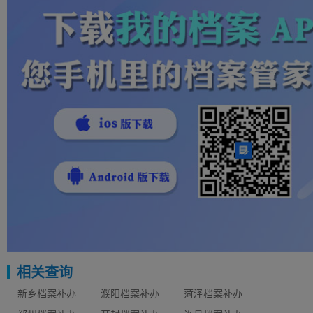
相关查询
新乡档案补办
濮阳档案补办
菏泽档案补办