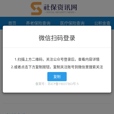
首页
养老保险查询
医疗保险查询
公积金查
微信扫码登录
首页
北京个人档案代办
未登录
北京个人档案代办
1.扫描上方二维码，关注公众号登录后，查看内容详情
2.或者点击下方复制按钮，复制关注账号到微信里搜索关注
想了解北京个人档案代办？北京个人档案代办相关政策？北京个人档
案代办最新消息？就来12333社保查询网！这里有全网最丰富的精品
复制
北京个人档案代办相关文章资讯，北京个人档案代办的最新信息可以
备案号：苏ICP备19037363号-5
让你快速的获取您想要了解的内容。