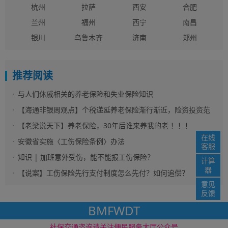
杭州
拉萨
西安
合肥
兰州
福州
西宁
南昌
银川
乌鲁木齐
济南
郑州
推荐阅读
与人们休戚相关的养老保险和失业保险知识
【海通非银周观点】个税递延养老保险渐行渐近，险资投资范
围进一步拓宽
【老梁说天下】养老保险，30年后谁来养我的老 ！！！
在线
安徽省实施〈工伤保险条例〉办法
客服
知识 | 加班意外受伤，能不能报工伤保险？
计算
器
【说案】工伤保险先行支付制度怎么先付？如何追偿？
意见
反馈
BMFWDT
社保资讯网 版权所
免责声明
网站地图
社保交通咨询请关注便民服务大厅公众号