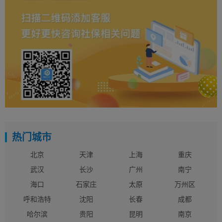
热门城市
北京
天津
上海
重庆
武汉
长沙
广州
南宁
海口
石家庄
太原
万州区
呼和浩特
沈阳
长春
成都
哈尔滨
贵阳
昆明
南京