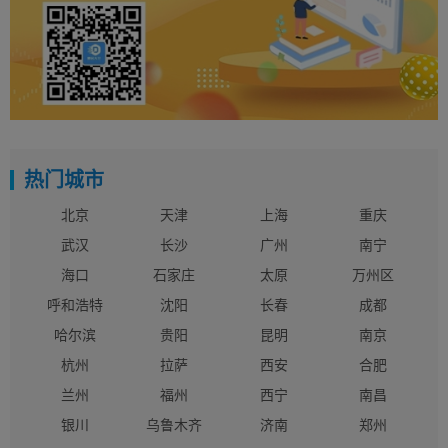
热门城市
北京
天津
上海
重庆
武汉
长沙
广州
南宁
海口
石家庄
太原
万州区
呼和浩特
沈阳
长春
成都
哈尔滨
贵阳
昆明
南京
杭州
拉萨
西安
合肥
兰州
福州
西宁
南昌
银川
乌鲁木齐
济南
郑州