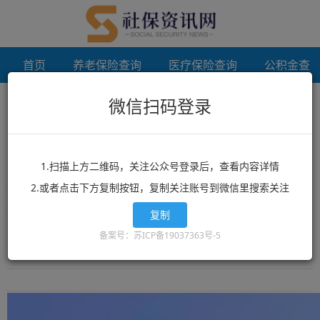
首页
养老保险查询
医疗保险查询
公积金查
微信扫码登录
首页
天津个人档案代办
未登录
天津个人档案代办
1.扫描上方二维码，关注公众号登录后，查看内容详情
2.或者点击下方复制按钮，复制关注账号到微信里搜索关注
想了解天津个人档案代办？天津个人档案代办相关政策？天津个人档
案代办最新消息？就来12333社保查询网！这里有全网最丰富的精品
复制
天津个人档案代办相关文章资讯，天津个人档案代办的最新信息可以
备案号：苏ICP备19037363号-5
让你快速的获取您想要了解的内容。