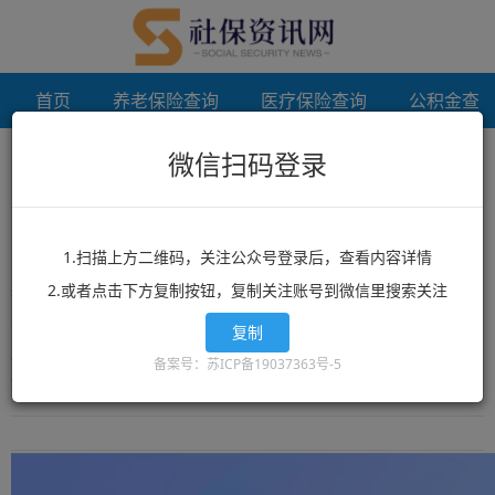
首页
养老保险查询
医疗保险查询
公积金查
微信扫码登录
首页
唐山个人档案代办
未登录
唐山个人档案代办
1.扫描上方二维码，关注公众号登录后，查看内容详情
2.或者点击下方复制按钮，复制关注账号到微信里搜索关注
想了解唐山个人档案代办？唐山个人档案代办相关政策？唐山个人档
案代办最新消息？就来12333社保查询网！这里有全网最丰富的精品
复制
唐山个人档案代办相关文章资讯，唐山个人档案代办的最新信息可以
备案号：苏ICP备19037363号-5
让你快速的获取您想要了解的内容。