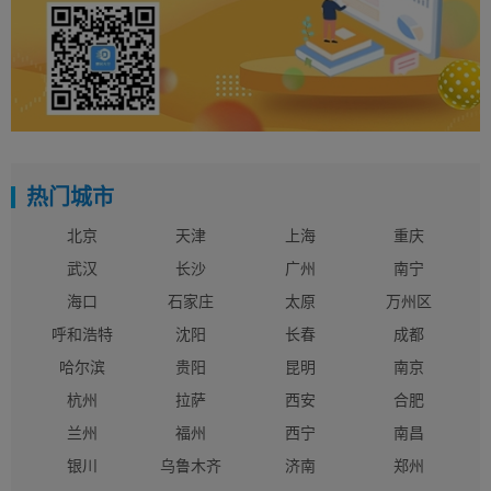
热门城市
北京
天津
上海
重庆
武汉
长沙
广州
南宁
海口
石家庄
太原
万州区
呼和浩特
沈阳
长春
成都
哈尔滨
贵阳
昆明
南京
杭州
拉萨
西安
合肥
兰州
福州
西宁
南昌
银川
乌鲁木齐
济南
郑州