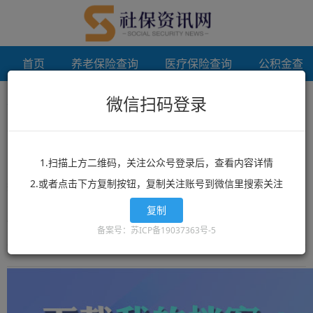
首页
养老保险查询
医疗保险查询
公积金查
微信扫码登录
首页
档案调档
未登录
档案调档
1.扫描上方二维码，关注公众号登录后，查看内容详情
2.或者点击下方复制按钮，复制关注账号到微信里搜索关注
想了解档案调档？档案调档相关政策？档案调档最新消息？就来
12333社保查询网！这里有全网最丰富的精品档案调档相关文章资
复制
讯，档案调档的最新信息可以让你快速的获取您想要了解的内容。
备案号：苏ICP备19037363号-5