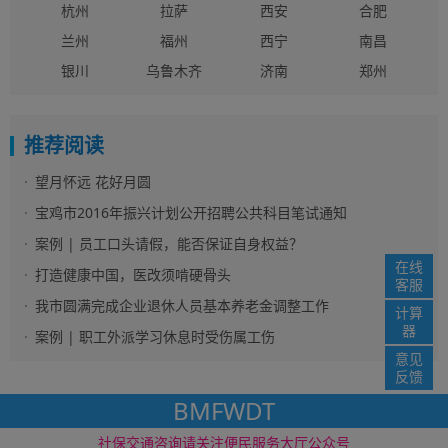
杭州
拉萨
西安
合肥
兰州
福州
西宁
南昌
银川
乌鲁木齐
济南
郑州
推荐阅读
望月怀远 花好月圆
宝鸡市2016年振兴计划公开招聘公共科目笔试通知
案例 | 员工口头请假，能否保证自身权益？
在线
打造健康中国，医改须啃硬骨头
客服
我市圆满完成企业退休人员基本养老金调整工作
计算
器
案例 | 职工外派学习休息时受伤属工伤
意见
反馈
BMFWDT
社保资讯网 版权所
免责声明
网站地图
社保交通咨询请关注便民服务大厅公众号