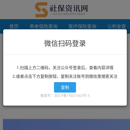
首页
养老保险查询
医疗保险查询
公积金查
微信扫码登录
首页
个人档案调档
未登录
个人档案调档
1.扫描上方二维码，关注公众号登录后，查看内容详情
2.或者点击下方复制按钮，复制关注账号到微信里搜索关注
想了解个人档案调档？个人档案调档相关政策？个人档案调档最新消
息？就来12333社保查询网！这里有全网最丰富的精品个人档案调档
复制
相关文章资讯，个人档案调档的最新信息可以让你快速的获取您想要
备案号：苏ICP备19037363号-5
了解的内容。