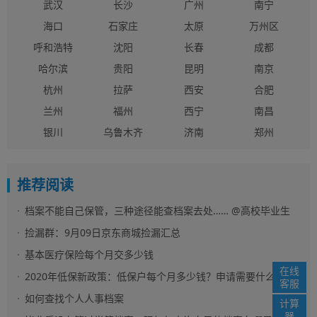
武汉
长沙
广州
南宁
海口
石家庄
太原
万州区
呼和浩特
沈阳
长春
成都
哈尔滨
贵阳
昆明
南京
杭州
拉萨
西安
合肥
兰州
福州
西宁
南昌
银川
乌鲁木齐
济南
郑州
推荐阅读
档案不能自己保管，三种途径能查档案去处…… @高校毕业生
关于档案那些事儿
捡漏群：9月09日京东商城捡漏汇总
基本医疗保险每个月交多少钱
在线
2020年低保新政策：低保户每个月多少钱？申请需要什么条
客服
件？
如何查找个人人事档案
计算
器