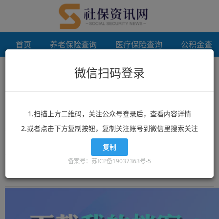
首页
养老保险查询
医疗保险查询
公积金查
微信扫码登录
首页
档案存档
未登录
档案存档
1.扫描上方二维码，关注公众号登录后，查看内容详情
2.或者点击下方复制按钮，复制关注账号到微信里搜索关注
想了解档案存档？档案存档相关政策？档案存档最新消息？就来
12333社保查询网！这里有全网最丰富的精品档案存档相关文章资
复制
讯，档案存档的最新信息可以让你快速的获取您想要了解的内容。
备案号：苏ICP备19037363号-5