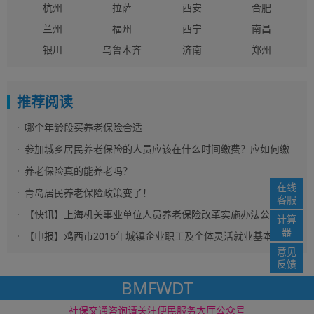
杭州
拉萨
西安
合肥
兰州
福州
西宁
南昌
银川
乌鲁木齐
济南
郑州
推荐阅读
哪个年龄段买养老保险合适
参加城乡居民养老保险的人员应该在什么时间缴费？应如何缴
费？
养老保险真的能养老吗？
在线
青岛居民养老保险政策变了！
客服
【快讯】上海机关事业单位人员养老保险改革实施办法公布
计算
器
【申报】鸡西市2016年城镇企业职工及个体灵活就业基本养老
意见
保险人员病退申报开始啦
反馈
BMFWDT
社保资讯网 版权所
免责声明
网站地图
社保交通咨询请关注便民服务大厅公众号