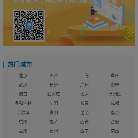
热门城市
北京
天津
上海
重庆
武汉
长沙
广州
南宁
海口
石家庄
太原
万州区
呼和浩特
沈阳
长春
成都
哈尔滨
贵阳
昆明
南京
杭州
拉萨
西安
合肥
兰州
福州
西宁
南昌