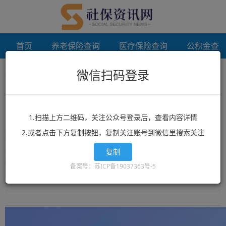
首页
养老保险查询
医疗保险查询
公积金查
微信扫码登录
首页
嘉兴档案补办
未登录
嘉兴档案补办
1.扫描上方二维码，关注公众号登录后，查看内容详情
2.或者点击下方复制按钮，复制关注账号到微信里搜索关注
想了解嘉兴档案补办？嘉兴档案补办相关政策？嘉兴档案补办最新消
息？就来12333社保查询网！这里有全网最丰富的精品嘉兴档案补办
复制
相关文章资讯，嘉兴档案补办的最新信息可以让你快速的获取您想要
备案号：苏ICP备19037363号-5
了解的内容。