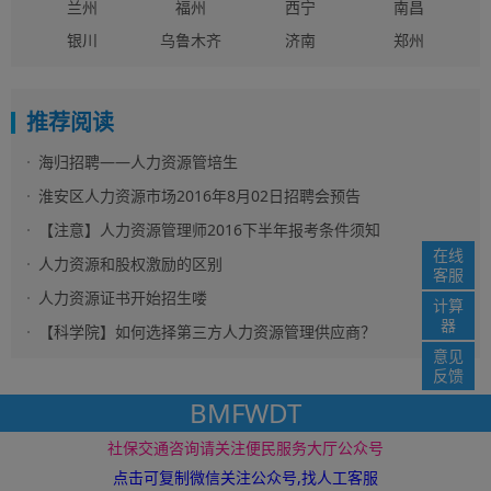
兰州
福州
西宁
南昌
银川
乌鲁木齐
济南
郑州
推荐阅读
海归招聘——人力资源管培生
淮安区人力资源市场2016年8月02日招聘会预告
【注意】人力资源管理师2016下半年报考条件须知
在线
人力资源和股权激励的区别
客服
人力资源证书开始招生喽
计算
器
【科学院】如何选择第三方人力资源管理供应商？
意见
反馈
BMFWDT
社保资讯网 版权所
免责声明
网站地图
社保交通咨询请关注便民服务大厅公众号
www.12333i.com ©2016 电子邮件： service@12333i.com
苏ICP备
19037363号
点击可复制微信关注公众号,找人工客服