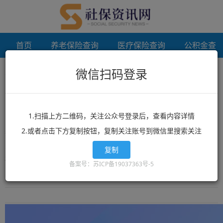
首页
养老保险查询
医疗保险查询
公积金查
微信扫码登录
首页
苏州档案存档
未登录
苏州档案存档
1.扫描上方二维码，关注公众号登录后，查看内容详情
2.或者点击下方复制按钮，复制关注账号到微信里搜索关注
想了解苏州档案存档？苏州档案存档相关政策？苏州档案存档最新消
息？就来12333社保查询网！这里有全网最丰富的精品苏州档案存档
复制
相关文章资讯，苏州档案存档的最新信息可以让你快速的获取您想要
备案号：苏ICP备19037363号-5
了解的内容。