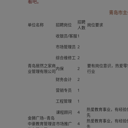
看吧。
青岛市主
招聘
单位名称
招聘岗位
岗位要求
人数
收银员/客服
1
市场管理员
2
综合维修工
2
青岛居然之家商
要有岗位意识，热爱零
内保
2
业管理有限公司
行业
财务会计
2
营销专员
1
工程管理
1
热爱教育事业，有经验
课程顾问
4
先
金狮广场--青岛
热爱教育事业，有经验
中豪教育管理咨
市场推广
4
先