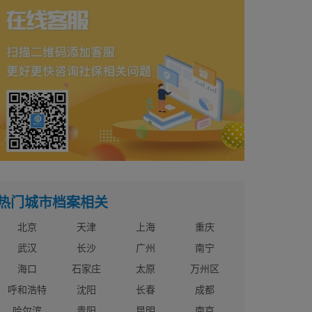
热门城市档案相关
北京
天津
上海
重庆
武汉
长沙
广州
南宁
海口
石家庄
太原
万州区
呼和浩特
沈阳
长春
成都
哈尔滨
贵阳
昆明
南京