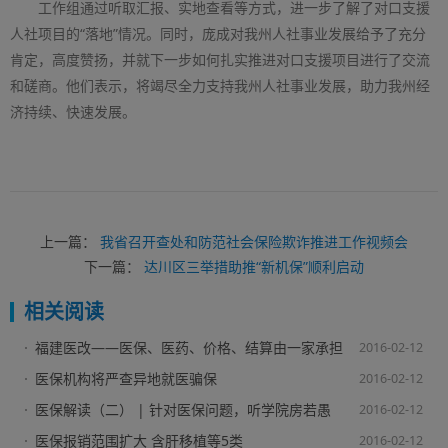
工作组通过听取汇报、实地查看等方式，进一步了解了对口支援
人社项目的“落地”情况。同时，庞成对我州人社事业发展给予了充分
肯定，高度赞扬，并就下一步如何扎实推进对口支援项目进行了交流
和磋商。他们表示，将竭尽全力支持我州人社事业发展，助力我州经
济持续、快速发展。
上一篇：
我省召开查处和防范社会保险欺诈推进工作视频会
下一篇：
达川区三举措助推“新机保”顺利启动
相关阅读
福建医改——医保、医药、价格、结算由一家承担
2016-02-12
医保机构将严查异地就医骗保
2016-02-12
医保解读（二） | 针对医保问题，听学院房若愚
2016-02-12
老师为我们做细致解答
医保报销范围扩大 含肝移植等5类
2016-02-12