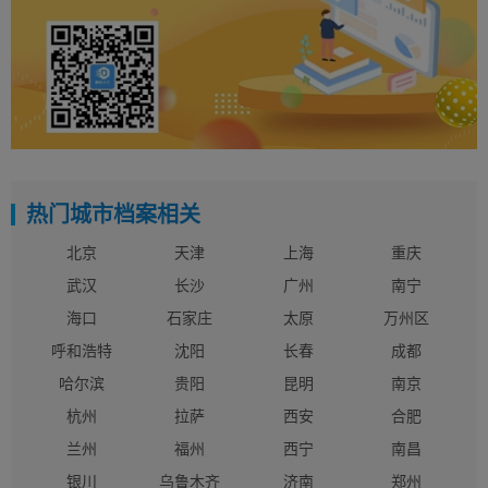
热门城市档案相关
北京
天津
上海
重庆
武汉
长沙
广州
南宁
海口
石家庄
太原
万州区
呼和浩特
沈阳
长春
成都
哈尔滨
贵阳
昆明
南京
杭州
拉萨
西安
合肥
兰州
福州
西宁
南昌
银川
乌鲁木齐
济南
郑州