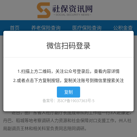
首页
养老保险查询
医疗保险查询
公积金查
微信扫码登录
首页
档案相关
未登录
广东省人社厅庞成厅长一行赴甘孜州考察调研人社对口支援工作
1.扫描上方二维码，关注公众号登录后，查看内容详情
广东省人社厅庞成厅长一行赴甘孜州
2.或者点击下方复制按钮，复制关注账号到微信里搜索关注
考察调研人社对口支援工作
复制
来源：四川省人力资源和社会保障厅
作者：
日期：2016-09-16
备案号：苏ICP备19037363号-5
近日，由广东省人社厅副厅长庞成带队的工作组一行3人赴康定、
丹巴、稻城等地考察调研人力资源和社会保障对口支援工作，州人社
局副调员王林和相关科室负责同志陪同调研。