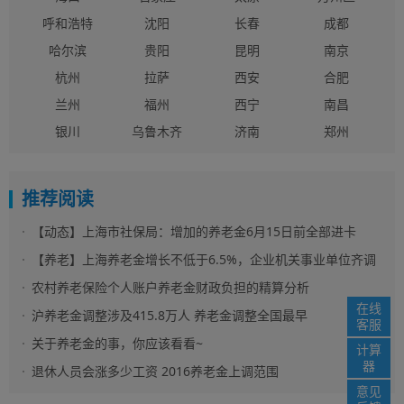
呼和浩特
沈阳
长春
成都
哈尔滨
贵阳
昆明
南京
杭州
拉萨
西安
合肥
兰州
福州
西宁
南昌
银川
乌鲁木齐
济南
郑州
推荐阅读
【动态】上海市社保局：增加的养老金6月15日前全部进卡
【养老】上海养老金增长不低于6.5%，企业机关事业单位齐调
整，本月15号到帐！
农村养老保险个人账户养老金财政负担的精算分析
在线
沪养老金调整涉及415.8万人 养老金调整全国最早
客服
关于养老金的事，你应该看看~
计算
器
退休人员会涨多少工资 2016养老金上调范围
意见