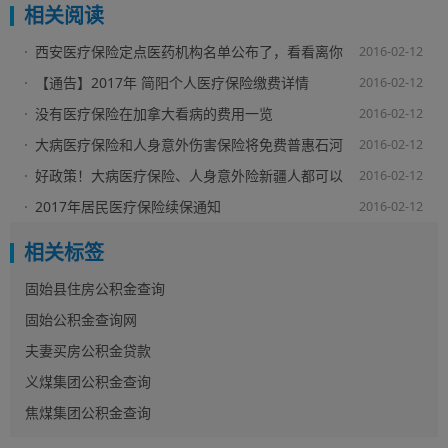
相关阅读
西安医疗保险定点医药机构名单公布了，看看离你
2016-02-12
最近的在哪？
【通告】2017年 简阳个人医疗保险缴费详情
2016-02-12
没有医疗保险在加拿大看病的费用一览
2016-02-12
大病医疗保险和人身意外伤害保险将免费普惠石河
2016-02-12
子群众
好政策！大病医疗保险、人身意外险新疆人都可以
2016-02-12
免费享受！
2017年居民医疗保险续保通知
2016-02-12
相关标签
固始县住房公积金查询
固始公积金查询网
夫妻买房公积金贷款
义煤集团公积金查询
焦煤集团公积金查询