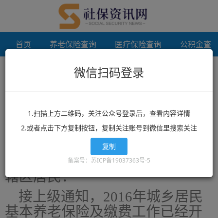
首页
养老保险查询
医疗保险查询
公积金查
微信扫码登录
首页
档案相关
居民养老保险开始续费啦
未登录
居民养老保险开始续费啦
1.扫描上方二维码，关注公众号登录后，查看内容详情
2.或者点击下方复制按钮，复制关注账号到微信里搜索关注
来源：古渡办玉泉社区
作者：
日期：2016-07-30
通
知
复制
备案号：苏ICP备19037363号-5
辖区居民：
接上级通知，2016年城乡居民
基本养老保险及缴费工作已经开