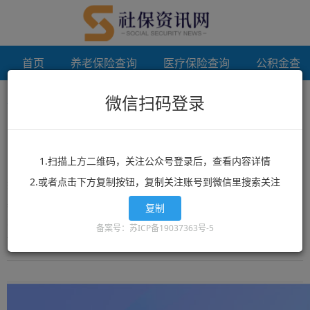
首页
养老保险查询
医疗保险查询
公积金查
微信扫码登录
首页
太原个人档案存档
未登录
太原个人档案存档
1.扫描上方二维码，关注公众号登录后，查看内容详情
2.或者点击下方复制按钮，复制关注账号到微信里搜索关注
想了解太原个人档案存档？太原个人档案存档相关政策？太原个人档
案存档最新消息？就来12333社保查询网！这里有全网最丰富的精品
复制
太原个人档案存档相关文章资讯，太原个人档案存档的最新信息可以
备案号：苏ICP备19037363号-5
让你快速的获取您想要了解的内容。