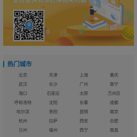
热门城市
北京
天津
上海
重庆
武汉
长沙
广州
南宁
海口
石家庄
太原
万州区
呼和浩特
沈阳
长春
成都
哈尔滨
贵阳
昆明
南京
杭州
拉萨
西安
合肥
兰州
福州
西宁
南昌