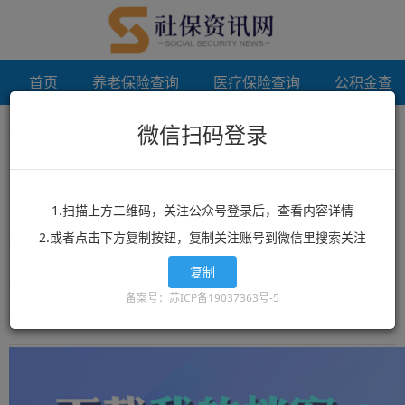
首页
养老保险查询
医疗保险查询
公积金查
微信扫码登录
首页
档案代办
未登录
档案代办
1.扫描上方二维码，关注公众号登录后，查看内容详情
2.或者点击下方复制按钮，复制关注账号到微信里搜索关注
想了解档案代办？档案代办相关政策？档案代办最新消息？就来
12333社保查询网！这里有全网最丰富的精品档案代办相关文章资
复制
讯，档案代办的最新信息可以让你快速的获取您想要了解的内容。
备案号：苏ICP备19037363号-5