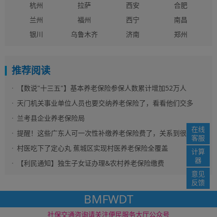
杭州
拉萨
西安
合肥
兰州
福州
西宁
南昌
银川
乌鲁木齐
济南
郑州
推荐阅读
【数说"十三五"】基本养老保险参保人数累计增加52万人
天门机关事业单位人员也要交纳养老保险了，看看他们交多
少？
兰考县企业养老保险局
在线
提醒！这些广东人可一次性补缴养老保险费了，关系到很多
客服
人！
村医吃下了定心丸 蕉城区实现村医养老保险全覆盖
计算
器
【利民通知】独生子女证办理&农村养老保险缴费
意见
反馈
BMFWDT
社保资讯网 版权所
免责声明
网站地图
社保交通咨询请关注便民服务大厅公众号