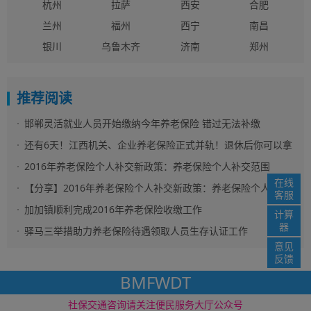
杭州
拉萨
西安
合肥
兰州
福州
西宁
南昌
银川
乌鲁木齐
济南
郑州
推荐阅读
邯郸灵活就业人员开始缴纳今年养老保险 错过无法补缴
还有6天！江西机关、企业养老保险正式并轨！退休后你可以拿
多少？
2016年养老保险个人补交新政策：养老保险个人补交范围
在线
【分享】2016年养老保险个人补交新政策：养老保险个人补交
客服
范围
加加镇顺利完成2016年养老保险收缴工作
计算
器
驿马三举措助力养老保险待遇领取人员生存认证工作
意见
反馈
BMFWDT
社保资讯网 版权所
免责声明
网站地图
社保交通咨询请关注便民服务大厅公众号
www.12333i.com ©2016 电子邮件： service@12333i.com
苏ICP备