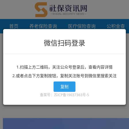
首页
养老保险查询
医疗保险查询
公积金查
微信扫码登录
首页
宿迁个人档案调档
未登录
宿迁个人档案调档
1.扫描上方二维码，关注公众号登录后，查看内容详情
2.或者点击下方复制按钮，复制关注账号到微信里搜索关注
想了解宿迁个人档案调档？宿迁个人档案调档相关政策？宿迁个人档
案调档最新消息？就来12333社保查询网！这里有全网最丰富的精品
复制
宿迁个人档案调档相关文章资讯，宿迁个人档案调档的最新信息可以
备案号：苏ICP备19037363号-5
让你快速的获取您想要了解的内容。