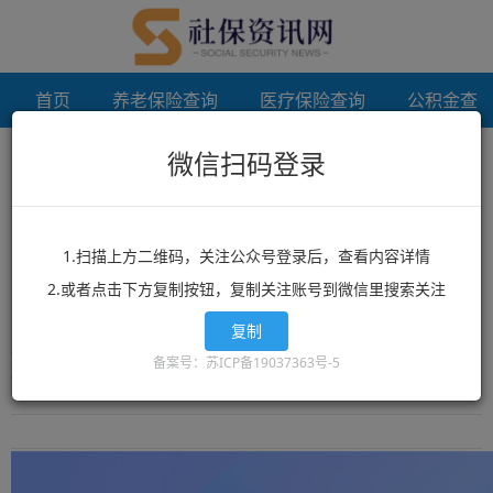
首页
养老保险查询
医疗保险查询
公积金查
微信扫码登录
首页
扬州个人档案调档
未登录
扬州个人档案调档
1.扫描上方二维码，关注公众号登录后，查看内容详情
2.或者点击下方复制按钮，复制关注账号到微信里搜索关注
想了解扬州个人档案调档？扬州个人档案调档相关政策？扬州个人档
案调档最新消息？就来12333社保查询网！这里有全网最丰富的精品
复制
扬州个人档案调档相关文章资讯，扬州个人档案调档的最新信息可以
备案号：苏ICP备19037363号-5
让你快速的获取您想要了解的内容。