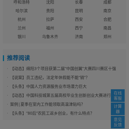
呼和浩特
沈阳
长春
成都
哈尔滨
贵阳
昆明
南京
杭州
拉萨
西安
合肥
兰州
福州
西宁
南昌
银川
乌鲁木齐
济南
郑州
推荐阅读
【动态】绵阳3个项目获第二届“中国创翼”大赛四川赛区十强
【说案】员工违纪，法定年休假能不能“销”？
【头条】中国人力资源服务业市场潜力巨大
在线
【动态】中国科技城第五届高校毕业生创新创业大赛进行赛前
客服
提升培训——20家入围决赛项目进入备战阶段
案例|夏季在室内工作能领取高温津贴吗？
计算
器
【头条】“80后”农民工返乡创业，有什么特点？
意见
反馈